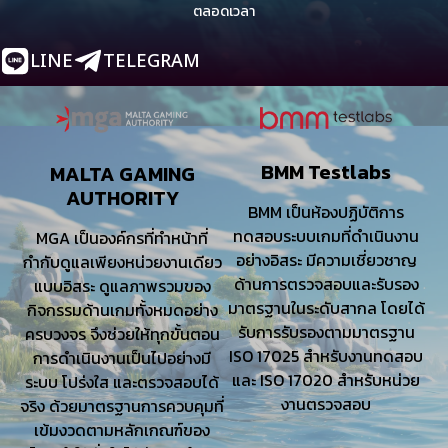
ตลอดเวลา
LINE
TELEGRAM
BMM Testlabs
MALTA GAMING
AUTHORITY
BMM เป็นห้องปฏิบัติการ
ทดสอบระบบเกมที่ดำเนินงาน
MGA เป็นองค์กรที่ทำหน้าที่
อย่างอิสระ มีความเชี่ยวชาญ
กำกับดูแลเพียงหน่วยงานเดียว
ด้านการตรวจสอบและรับรอง
แบบอิสระ ดูแลภาพรวมของ
มาตรฐานในระดับสากล โดยได้
กิจกรรมด้านเกมทั้งหมดอย่าง
รับการรับรองตามมาตรฐาน
ครบวงจร จึงช่วยให้ทุกขั้นตอน
ISO 17025 สำหรับงานทดสอบ
การดำเนินงานเป็นไปอย่างมี
และ ISO 17020 สำหรับหน่วย
ระบบ โปร่งใส และตรวจสอบได้
งานตรวจสอบ
จริง ด้วยมาตรฐานการควบคุมที่
เข้มงวดตามหลักเกณฑ์ของ